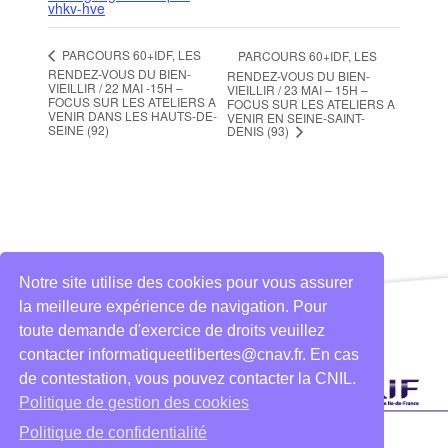
vhkv-hve
PARCOURS 60+IDF, LES
PARCOURS 60+IDF, LES
RENDEZ-VOUS DU BIEN-
RENDEZ-VOUS DU BIEN-
VIEILLIR / 22 MAI -15H –
VIEILLIR / 23 MAI – 15H –
FOCUS SUR LES ATELIERS A
FOCUS SUR LES ATELIERS A
VENIR DANS LES HAUTS-DE-
VENIR EN SEINE-SAINT-
SEINE (92)
DENIS (93)
Notre site utilise des cookies pour vous assurer
la meilleure expérience de navigation. Pour
toute demande d'exercice de droits veuillez
contacter informatiqueetlibertes@cnav.fr. En cas
de contestation, vous pouvez contacter la CNIL.
Politique de gestion des cookies
Politique de confidentialité