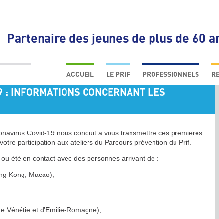
Partenaire des jeunes de plus de 60 a
Skip
to
ACCUEIL
LE PRIF
PROFESSIONNELS
RE
content
9 : INFORMATIONS CONCERNANT LES
QUI SOMMES NOUS ?
ACTEURS LOCAUX
LA MISSION DE L’ORGANISME
ACTEURS INSTITUTIONNELS
LE PARCOURS PRÉVENTION DU
EXPERTS EN PRÉVENTION
PRIF
oronavirus Covid-19 nous conduit à vous transmettre ces premières
SCIENTIFIQUES, ACTEURS D
NOS PARTENAIRES
SANTÉ
tre participation aux ateliers du Parcours prévention du Prif.
ENTREPRISES
é ou été en contact avec des personnes arrivant de :
ong Kong, Macao),
 de Vénétie et d’Emilie-Romagne),