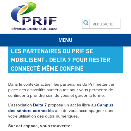
Search
MENU
Skip
LES PARTENAIRES DU PRIF SE
to
content
MOBILISENT : DELTA 7 POUR RESTER
CONNECTÉ MÊME CONFINÉ
Dans le contexte actuel, les partenaires du Prif mettent en
place des dispositifs numériques pour vous permettre de
continuer à prendre soin de vous et garder la forme.
L’association
Delta 7
propose un accès libre au
Campus
des séniors connectés
afin de vous accompagner dans
votre utilisation des outils numériques.
Sur cet espace, vous trouverez :