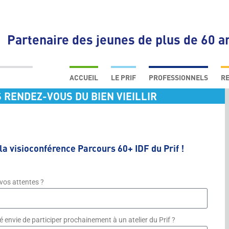
Partenaire des jeunes de plus de 60 a
Skip
to
ACCUEIL
LE PRIF
PROFESSIONNELS
RE
content
S RENDEZ-VOUS DU BIEN VIEILLIR
QUI SOMMES NOUS ?
ACTEURS LOCAUX
LA MISSION DE L’ORGANISME
ACTEURS INSTITUTIONNELS
LE PARCOURS PRÉVENTION DU
EXPERTS EN PRÉVENTION
PRIF
SCIENTIFIQUES, ACTEURS D
NOS PARTENAIRES
SANTÉ
la visioconférence Parcours 60+ IDF du Prif !
ENTREPRISES
 vos attentes ?
 envie de participer prochainement à un atelier du Prif ?