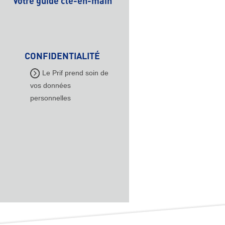
Votre guide clé-en-main
CONFIDENTIALITÉ
Le Prif prend soin de
vos données
personnelles