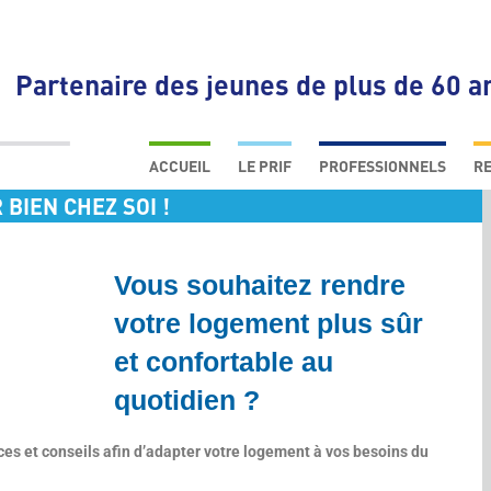
Partenaire des jeunes de plus de 60 a
Skip
to
ACCUEIL
LE PRIF
PROFESSIONNELS
RE
content
 BIEN CHEZ SOI !
QUI SOMMES NOUS ?
ACTEURS LOCAUX
LA MISSION DE L’ORGANISME
ACTEURS INSTITUTIONNELS
LE PARCOURS PRÉVENTION DU
EXPERTS EN PRÉVENTION
Vous souhaitez rendre
PRIF
SCIENTIFIQUES, ACTEURS D
NOS PARTENAIRES
SANTÉ
votre logement plus sûr
ENTREPRISES
et confortable au
quotidien ?
ces et conseils afin d’adapter votre logement à vos besoins du