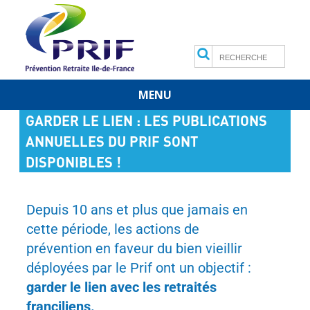
Search
MENU
Skip
GARDER LE LIEN : LES PUBLICATIONS
to
content
ANNUELLES DU PRIF SONT
DISPONIBLES !
Depuis 10 ans et plus que jamais en
cette période, les actions de
prévention en faveur du bien vieillir
déployées par le Prif ont un objectif :
garder le lien avec les retraités
franciliens.