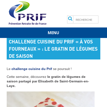
Search
MENU
Skip
CHALLENGE CUISINE DU PRIF « À VOS
to
content
FOURNEAUX » : LE GRATIN DE LÉGUMES
DE SAISON
Le
challenge cuisine du Prif
se poursuit !
Cette semaine, découvrez
le gratin de légumes de
saison partagé par Elisabeth de Saint-Germain-en-
Laye.